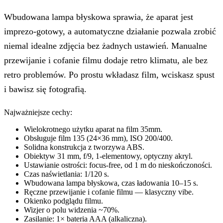
Wbudowana lampa błyskowa sprawia, że aparat jest
imprezo-gotowy, a automatyczne działanie pozwala zrobić
niemal idealne zdjęcia bez żadnych ustawień. Manualne
przewijanie i cofanie filmu dodaje retro klimatu, ale bez
retro problemów. Po prostu wkładasz film, wciskasz spust
i bawisz się fotografią.
Najważniejsze cechy:
Wielokrotnego użytku aparat na film 35mm.
Obsługuje film 135 (24×36 mm), ISO 200/400.
Solidna konstrukcja z tworzywa ABS.
Obiektyw 31 mm, f/9, 1-elementowy, optyczny akryl.
Ustawianie ostrości: focus-free, od 1 m do nieskończoności.
Czas naświetlania: 1/120 s.
Wbudowana lampa błyskowa, czas ładowania 10–15 s.
Ręczne przewijanie i cofanie filmu — klasyczny vibe.
Okienko podglądu filmu.
Wizjer o polu widzenia ~70%.
Zasilanie: 1× bateria AAA (alkaliczna).