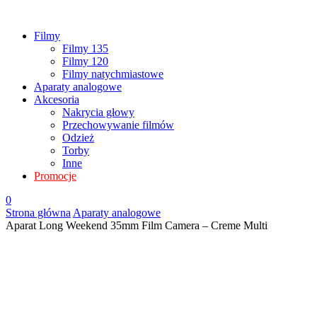
Filmy
Filmy 135
Filmy 120
Filmy natychmiastowe
Aparaty analogowe
Akcesoria
Nakrycia głowy
Przechowywanie filmów
Odzież
Torby
Inne
Promocje
0
Strona główna
Aparaty analogowe
Aparat Long Weekend 35mm Film Camera – Creme Multi