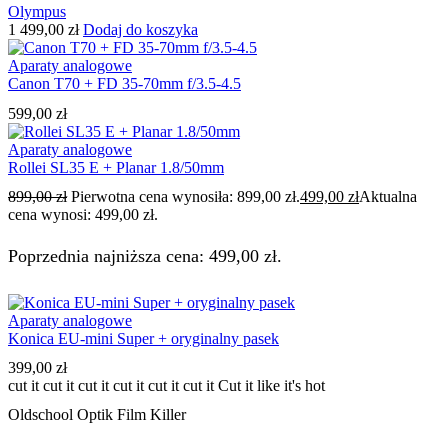
Olympus
1 499,00
zł
Dodaj do koszyka
Aparaty analogowe
Canon T70 + FD 35-70mm f/3.5-4.5
599,00
zł
Aparaty analogowe
Rollei SL35 E + Planar 1.8/50mm
899,00
zł
Pierwotna cena wynosiła: 899,00 zł.
499,00
zł
Aktualna
cena wynosi: 499,00 zł.
Poprzednia najniższa cena:
499,00
zł
.
Aparaty analogowe
Konica EU-mini Super + oryginalny pasek
399,00
zł
cut it cut it cut it cut it cut it cut it
Cut it like it's hot
Oldschool Optik Film Killer