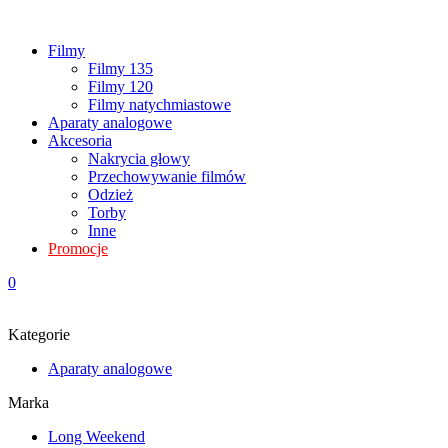
Filmy
Filmy 135
Filmy 120
Filmy natychmiastowe
Aparaty analogowe
Akcesoria
Nakrycia głowy
Przechowywanie filmów
Odzież
Torby
Inne
Promocje
0
Kategorie
Aparaty analogowe
Marka
Long Weekend