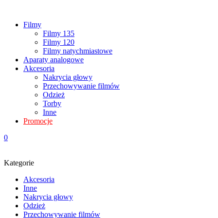
Filmy
Filmy 135
Filmy 120
Filmy natychmiastowe
Aparaty analogowe
Akcesoria
Nakrycia głowy
Przechowywanie filmów
Odzież
Torby
Inne
Promocje
0
Kategorie
Akcesoria
Inne
Nakrycia głowy
Odzież
Przechowywanie filmów