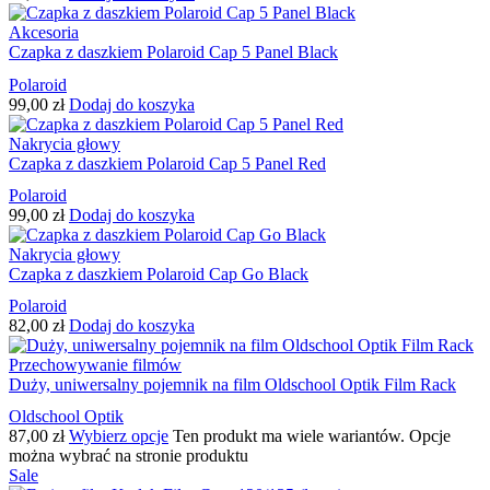
Akcesoria
Czapka z daszkiem Polaroid Cap 5 Panel Black
Polaroid
99,00
zł
Dodaj do koszyka
Nakrycia głowy
Czapka z daszkiem Polaroid Cap 5 Panel Red
Polaroid
99,00
zł
Dodaj do koszyka
Nakrycia głowy
Czapka z daszkiem Polaroid Cap Go Black
Polaroid
82,00
zł
Dodaj do koszyka
Przechowywanie filmów
Duży, uniwersalny pojemnik na film Oldschool Optik Film Rack
Oldschool Optik
87,00
zł
Wybierz opcje
Ten produkt ma wiele wariantów. Opcje
można wybrać na stronie produktu
Sale