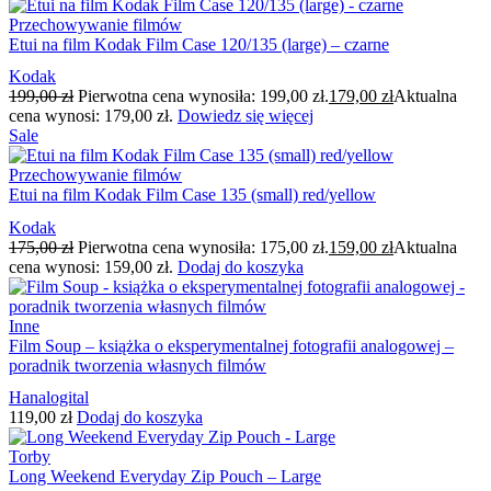
Przechowywanie filmów
Etui na film Kodak Film Case 120/135 (large) – czarne
Kodak
199,00
zł
Pierwotna cena wynosiła: 199,00 zł.
179,00
zł
Aktualna
cena wynosi: 179,00 zł.
Dowiedz się więcej
Sale
Przechowywanie filmów
Etui na film Kodak Film Case 135 (small) red/yellow
Kodak
175,00
zł
Pierwotna cena wynosiła: 175,00 zł.
159,00
zł
Aktualna
cena wynosi: 159,00 zł.
Dodaj do koszyka
Inne
Film Soup – książka o eksperymentalnej fotografii analogowej –
poradnik tworzenia własnych filmów
Hanalogital
119,00
zł
Dodaj do koszyka
Torby
Long Weekend Everyday Zip Pouch – Large