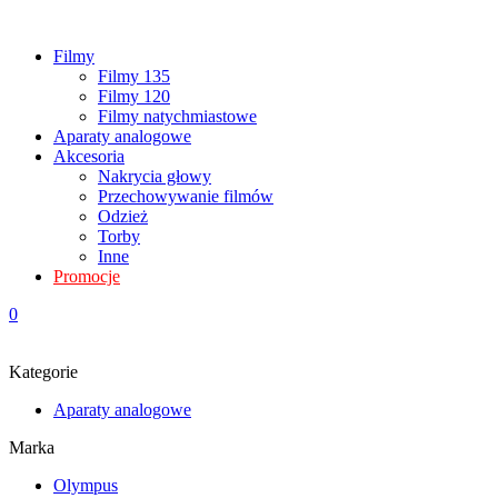
Filmy
Filmy 135
Filmy 120
Filmy natychmiastowe
Aparaty analogowe
Akcesoria
Nakrycia głowy
Przechowywanie filmów
Odzież
Torby
Inne
Promocje
0
Kategorie
Aparaty analogowe
Marka
Olympus