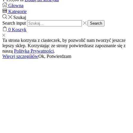
Głowna
Kategorie
Szukaj
Search input
Search
0
Koszyk
Ta strona korzysta z ciasteczek, by pozwolić nam tworzyć jeszcze
lepszy sklep. Korzystając ze strony potwierdzasz zapoznanie się z
naszą
Polityką Prywatności
.
Więcej szczegółów
Ok, Potwierdzam