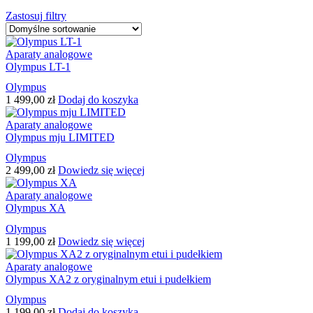
Zastosuj filtry
Aparaty analogowe
Olympus LT-1
Olympus
1 499,00
zł
Dodaj do koszyka
Aparaty analogowe
Olympus mju LIMITED
Olympus
2 499,00
zł
Dowiedz się więcej
Aparaty analogowe
Olympus XA
Olympus
1 199,00
zł
Dowiedz się więcej
Aparaty analogowe
Olympus XA2 z oryginalnym etui i pudełkiem
Olympus
1 199,00
zł
Dodaj do koszyka