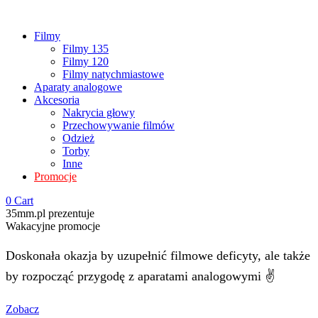
Filmy
Filmy 135
Filmy 120
Filmy natychmiastowe
Aparaty analogowe
Akcesoria
Nakrycia głowy
Przechowywanie filmów
Odzież
Torby
Inne
Promocje
0
Cart
35mm.pl prezentuje
Wakacyjne promocje
Doskonała okazja by uzupełnić filmowe deficyty, ale także
by rozpocząć przygodę z aparatami analogowymi ✌️
Zobacz