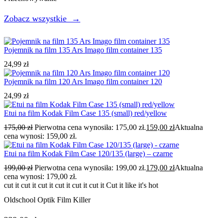
Zobacz wszystkie →
Pojemnik na film 135 Ars Imago film container 135
24,99
zł
Pojemnik na film 120 Ars Imago film container 120
24,99
zł
Etui na film Kodak Film Case 135 (small) red/yellow
175,00
zł
Pierwotna cena wynosiła: 175,00 zł.
159,00
zł
Aktualna
cena wynosi: 159,00 zł.
Etui na film Kodak Film Case 120/135 (large) – czarne
199,00
zł
Pierwotna cena wynosiła: 199,00 zł.
179,00
zł
Aktualna
cena wynosi: 179,00 zł.
cut it cut it cut it cut it cut it cut it
Cut it like it's hot
Oldschool Optik Film Killer