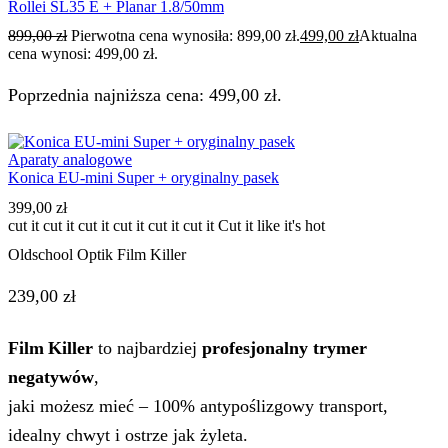
Rollei SL35 E + Planar 1.8/50mm
899,00
zł
Pierwotna cena wynosiła: 899,00 zł.
499,00
zł
Aktualna
cena wynosi: 499,00 zł.
Poprzednia najniższa cena:
499,00
zł
.
Aparaty analogowe
Konica EU-mini Super + oryginalny pasek
399,00
zł
cut it cut it cut it cut it cut it cut it
Cut it like it's hot
Oldschool Optik Film Killer
239,00 zł
Film Killer
to najbardziej
profesjonalny trymer
negatywów
,
jaki możesz mieć – 100% antypoślizgowy transport,
idealny chwyt i ostrze jak żyleta.