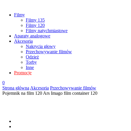
Filmy
Filmy 135
Filmy 120
Filmy natychmiastowe
Aparaty analogowe
Akcesoria
Nakrycia głowy
Przechowywanie filmów
Odzież
Torby
Inne
Promocje
0
Strona główna
Akcesoria
Przechowywanie filmów
Pojemnik na film 120 Ars Imago film container 120