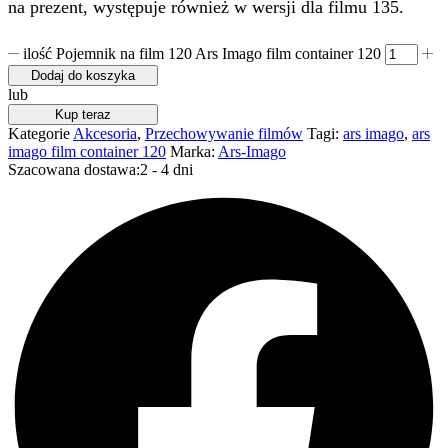
na prezent, występuje również w wersji dla filmu 135.
ilość Pojemnik na film 120 Ars Imago film container 120
Dodaj do koszyka
lub
Kup teraz
Kategorie
Akcesoria
,
Przechowywanie filmów
Tagi:
ars imago
,
ars
imago film container 120
Marka:
Ars-Imago
Szacowana dostawa:
2 - 4 dni