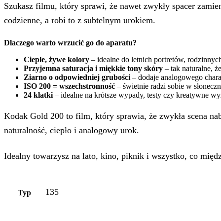
Szukasz filmu, który sprawi, że nawet zwykły spacer zamie
codzienne, a robi to z subtelnym urokiem.
Dlaczego warto wrzucić go do aparatu?
Ciepłe, żywe kolory
– idealne do letnich portretów, rodzinnych
Przyjemna saturacja i miękkie tony skóry
– tak naturalne, ż
Ziarno o odpowiedniej grubości
– dodaje analogowego chara
ISO 200 = wszechstronność
– świetnie radzi sobie w słoneczn
24 klatki
– idealne na krótsze wypady, testy czy kreatywne w
Kodak Gold 200 to film, który sprawia, że zwykła scena nabi
naturalność, ciepło i analogowy urok.
Idealny towarzysz na lato, kino, piknik i wszystko, co mię
135
Typ