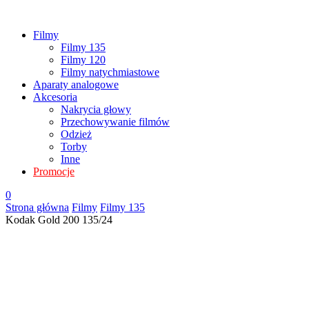
Filmy
Filmy 135
Filmy 120
Filmy natychmiastowe
Aparaty analogowe
Akcesoria
Nakrycia głowy
Przechowywanie filmów
Odzież
Torby
Inne
Promocje
0
Strona główna
Filmy
Filmy 135
Kodak Gold 200 135/24