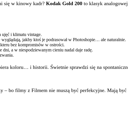
ni się w kinowy kadr?
Kodak Gold 200
to klasyk analogowej 
 ujęć i klimatu vintage.
e wyglądają, jakby ktoś je podrasował w Photoshopie… ale naturalnie.
kteru bez kompromisów w ostrości.
e dni, a w niespodziewanym cieniu nadal daje radę.
yzwania.
era koloru… i historii. Świetnie sprawdzi się na spontaniczne
dzy – bo filmy z Filmem nie muszą być perfekcyjne. Mają być