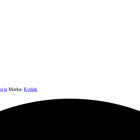
ocja
Marka:
Kodak