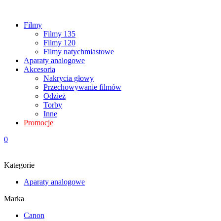
Filmy
Filmy 135
Filmy 120
Filmy natychmiastowe
Aparaty analogowe
Akcesoria
Nakrycia głowy
Przechowywanie filmów
Odzież
Torby
Inne
Promocje
0
Kategorie
Aparaty analogowe
Marka
Canon