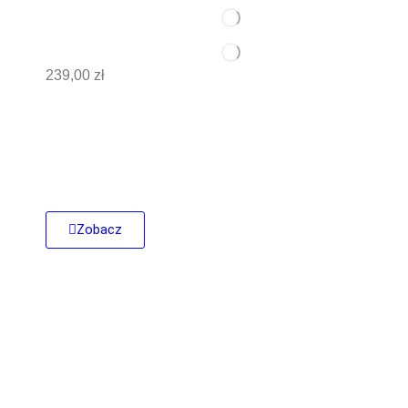
239,00 zł
Film Killer
to najbardziej
profesjonalny trymer
negatywów
,
jaki możesz mieć – 100% antypoślizgowy transport,
idealny chwyt i ostrze jak żyleta.
Zobacz