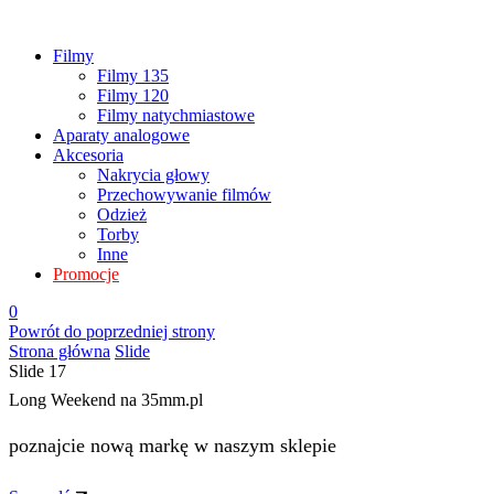
Filmy
Filmy 135
Filmy 120
Filmy natychmiastowe
Aparaty analogowe
Akcesoria
Nakrycia głowy
Przechowywanie filmów
Odzież
Torby
Inne
Promocje
0
Powrót do poprzedniej strony
Strona główna
Slide
Slide 17
Long Weekend na 35mm.pl
poznajcie nową markę w naszym sklepie